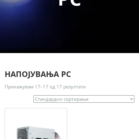
НАПОЈУВАЊА PC
Прикажувам 17–17 од 17 резултати