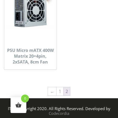
PSU Micro mATX 400W
Matrix 20+4pin,
2xSATA, 8cm Fan
←
1
2
0
ITS © Copyright 2020. All Rights Reserved. Developed by
Codecordia