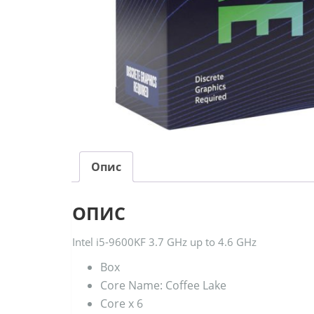
Опис
ОПИС
Intel i5-9600KF 3.7 GHz up to 4.6 GHz
Box
Core Name: Coffee Lake
Core x 6