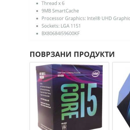
Thread x 6
9MB SmartCache
Processor Graphics: Intel® UHD Graphi
Sockets: LGA 1151
BX80684I59600KF
ПОВРЗАНИ ПРОДУКТИ