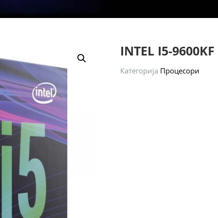
INTEL I5-9600KF
Категорија
Процесори