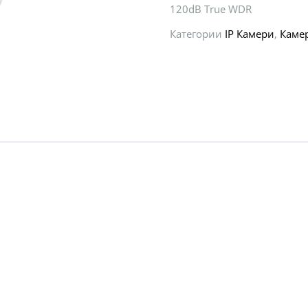
120dB True WDR
Категории
IP Камери
,
Каме