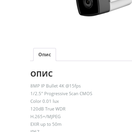
Опис
ОПИС
8MP IP Bullet 4K @15fps
1/2.5″ Progressive Scan CMOS
Color 0.01 lux
120dB True WDR
H.265+/MJPEG
EXIR up to 50m
IP67