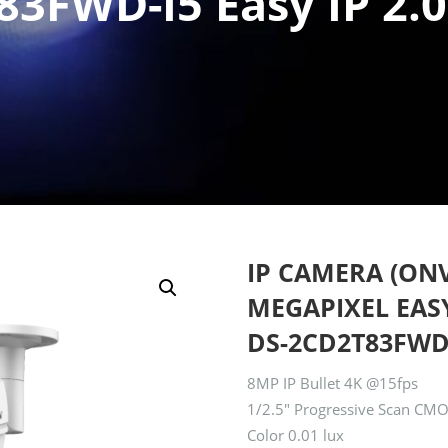
3FWD-I5 Easy IP 2.0
IP CAMERA (ONV
MEGAPIXEL EASYI
DS-2CD2T83FWD-I
8MP IP Bullet 4K @15fps
1/2.5″ Progressive Scan CM
Color 0.01 lux