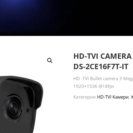
HD-TVI CAMERA
DS-2CE16F7T-IT
HD -TVI Bullet camera 3 Meg
1920×1536 @18fps
Категории
HD-TVI Камери
,