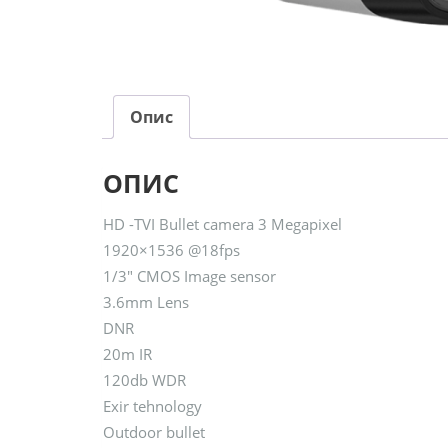
Опис
ОПИС
HD -TVI Bullet camera 3 Megapixel
1920×1536 @18fps
1/3″ CMOS Image sensor
3.6mm Lens
DNR
20m IR
120db WDR
Exir tehnology
Outdoor bullet